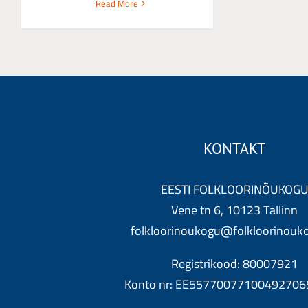
Read More
KONTAKT
EESTI FOLKLOORINÕUKOG
Vene tn 6, 10123 Tallinn
folkloorinoukogu@folkloorinouk
Registrikood
: 80007921
Konto nr: EE557700771004927065