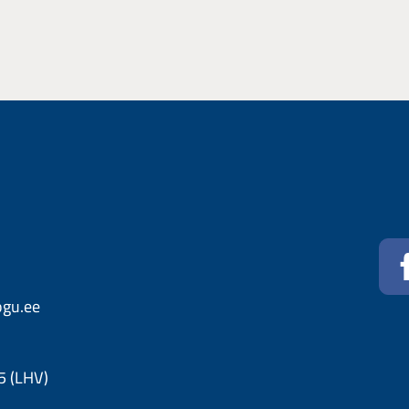
U
ogu.ee
 (LHV)