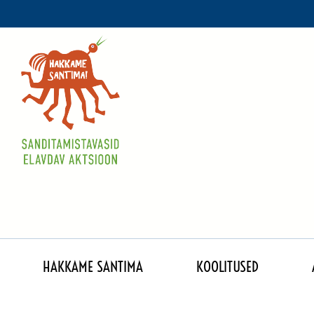
Skip
to
content
HAKKAME SANTIMA
KOOLITUSED
Taaderandi talisted