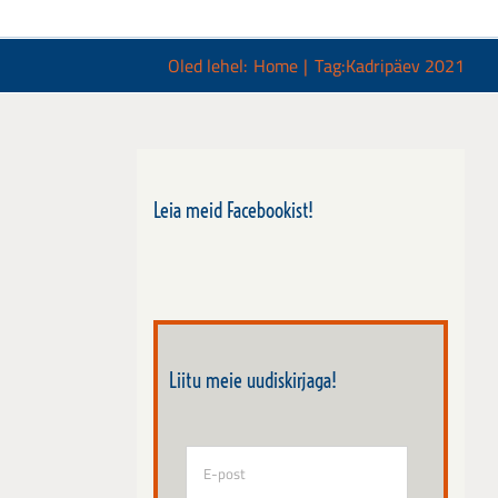
Oled lehel:
Home
Tag:
Kadripäev 2021
Leia meid Facebookist!
Liitu meie uudiskirjaga!